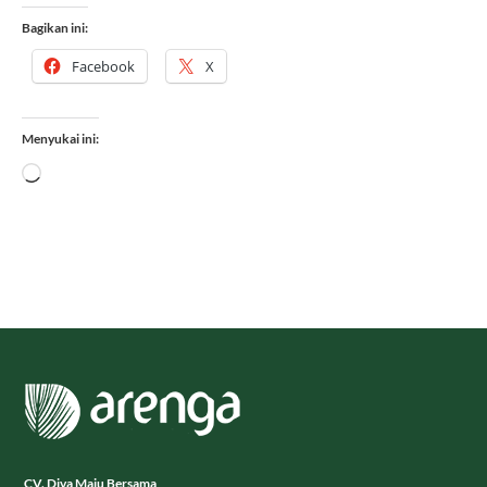
Bagikan ini:
Facebook
X
Menyukai ini:
Memuat...
CV. Diva Maju Bersama