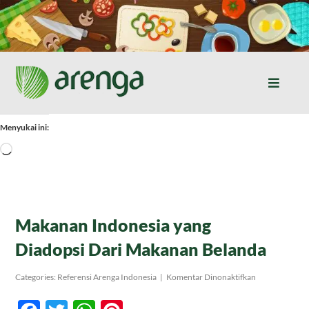
Skip
to
content
Toggle
Naviga
Home
Menyukai ini:
Memuat...
Resep Masakan
Jurnal
Makanan Indonesia yang
Diadopsi Dari Makanan Belanda
Tentang Kami
pada
Categories:
Referensi Arenga Indonesia
|
Komentar Dinonaktifkan
Makanan
Indonesia
Produk
yang