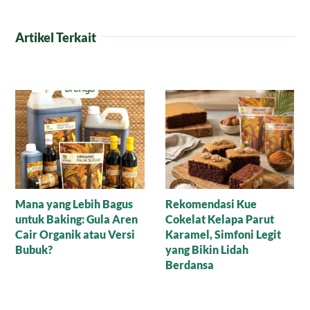
Artikel Terkait
yang Lebih Bagus
Rekomendasi Kue
Kue Man
 Baking: Gula Aren
Cokelat Kelapa Parut
Aren: R
Organik atau Versi
Karamel, Simfoni Legit
Legit y
k?
yang Bikin Lidah
Sempur
Berdansa