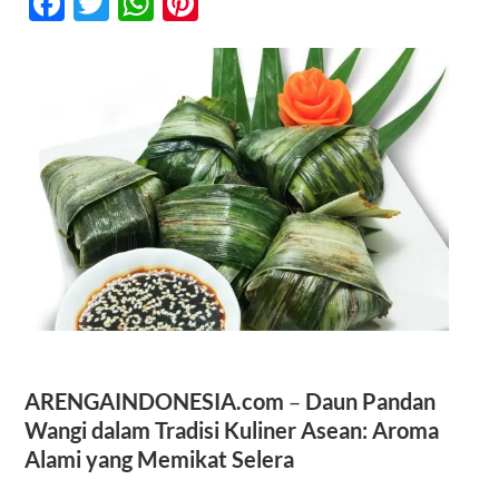
Facebook
Twitter
WhatsApp
Pinterest
dalam
Tradisi
Kuliner
Kontak
Asean
ARENGAINDONESIA.com
–
Daun Pandan
Wangi dalam Tradisi Kuliner Asean: Aroma
Alami yang Memikat Selera