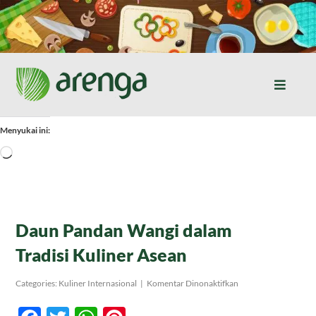
Skip
to
content
Toggle
Naviga
Home
Menyukai ini:
Memuat...
Resep Masakan
Jurnal
Daun Pandan Wangi dalam
Tradisi Kuliner Asean
Tentang Kami
pada
Categories:
Kuliner Internasional
|
Komentar Dinonaktifkan
Daun
Pandan
Produk
Wangi