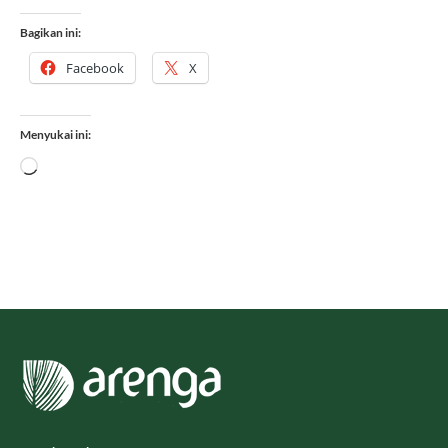
Cocok di Lidah Indonesia
Bagikan ini:
Facebook
X
Menyukai ini:
Memuat...