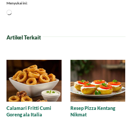
Menyukai ini:
Memuat...
Artikel Terkait
Mengenal Iskender
Resep Minestrone Soup
Kebab Hidangan Khas
Autentik, Rahasia Kuah
Turki
Tomat Gurih dan
Seimbang Ala Italia yang