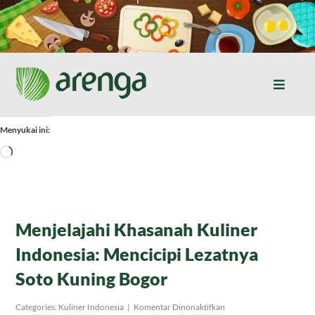
Skip
to
content
Toggle
Naviga
Home
Menyukai ini:
Memuat...
Resep Masakan
Jurnal
Menjelajahi Khasanah Kuliner
Indonesia: Mencicipi Lezatnya
Tentang Kami
Soto Kuning Bogor
Produk
pada
Categories:
Kuliner Indonesia
|
Komentar Dinonaktifkan