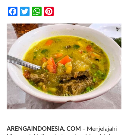
Menjelajahi
Khasanah
Facebook
Twitter
WhatsApp
Pinterest
Kuliner
Indonesia:
Kontak
Mencicipi
Lezatnya
Soto
Kuning
Bogor
ARENGAINDONESIA. COM
– Menjelajahi