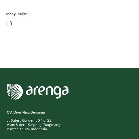
Menyukai ini:
Memuat...
CV. Diva Maju Bersama
Jl. Sutera Gardenia 5 No. 22,
Alam Sutera, Serpong, Tangerang
Banten 15326 Indonesia