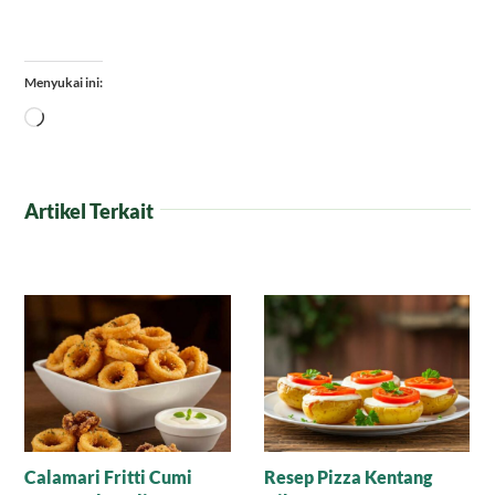
Menyukai ini:
Memuat...
Artikel Terkait
Mengenal Iskender
Resep Minestrone Soup