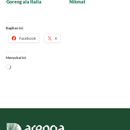
Kebab Hidangan Khas
Autentik, Rahasia Kuah
Turki
Tomat Gurih dan
Seimbang Ala Italia yang
Cocok di Lidah Indonesia
Bagikan ini:
Facebook
X
Menyukai ini:
Memuat...