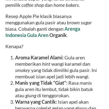
pemilik
coffee shop
dan
home bakers
.
Resep Apple Pie klasik biasanya
menggunakan gula pasir atau
brown sugar
biasa. Cobalah ganti dengan
Arenga
Indonesia Gula Aren
Organik
.
Kenapa?
Aroma Karamel Alami:
Gula aren
memberikan
hint
wangi karamel dan
smokey
yang tidak dimiliki gula pasir. Ini
membuat isian apel jadi lebih wangi.
Manis yang Tidak “Giat”:
Rasa manis
gula aren itu lembut, tidak bikin batuk
atau
giung
di tenggorokan.
Warna yang Cantik:
Isian apel akan
berwarna cokelat gelap yang
glossy
dan