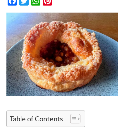
Facebook
Twitter
WhatsApp
Pinterest
Aren:
Teman
Ngopi
Kontak
Paling
Legit
dan
Hangat!
Table of Contents