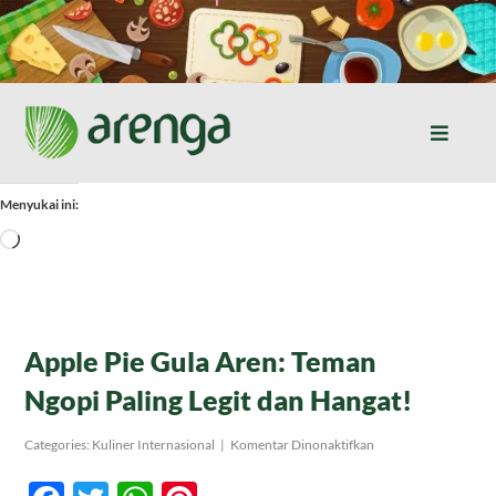
Skip
to
content
Toggle
Naviga
Home
Menyukai ini:
Memuat...
Resep Masakan
Jurnal
Apple Pie Gula Aren: Teman
Ngopi Paling Legit dan Hangat!
Tentang Kami
pada
Categories:
Kuliner Internasional
|
Komentar Dinonaktifkan
Apple
Pie
Produk
Gula