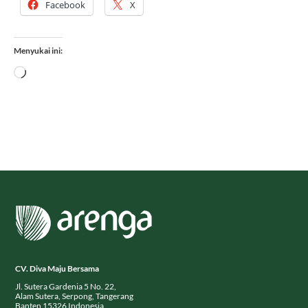
Facebook
X
Menyukai ini:
Memuat...
CV. Diva Maju Bersama
Jl. Sutera Gardenia 5 No. 22,
Alam Sutera, Serpong, Tangerang
Banten 15326 Indonesia