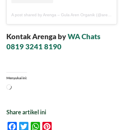
A post shared by Arenga – Gula Aren Organik (@arengaindonesia)
Kontak Arenga by
WA Chats
0819 3241 8190
Menyukai ini:
Memuat...
Share artikel ini
Facebook
Twitter
WhatsApp
Pinterest