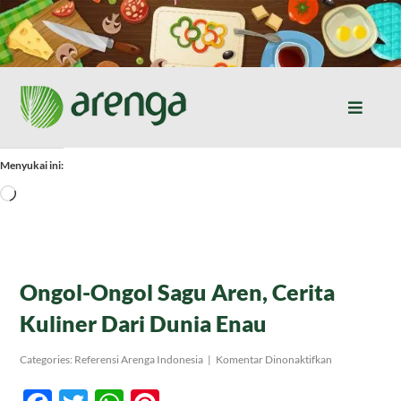
Skip
to
content
Toggle
Naviga
Home
Menyukai ini:
Memuat...
Resep Masakan
Jurnal
Ongol-Ongol Sagu Aren, Cerita
Kuliner Dari Dunia Enau
Tentang Kami
pada
Categories:
Referensi Arenga Indonesia
|
Komentar Dinonaktifkan
Ongol-
Ongol
Produk
Sagu