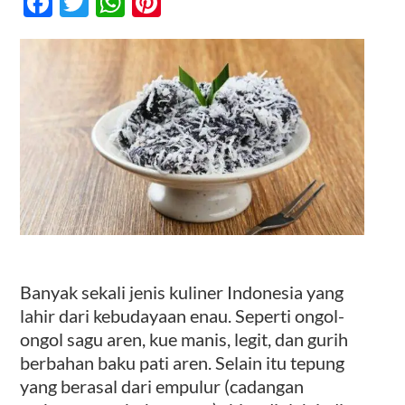
Facebook
Twitter
WhatsApp
Pinterest
Aren,
Cerita
Kuliner
Kontak
Dari
Dunia
Enau
Banyak sekali jenis kuliner Indonesia yang
lahir dari kebudayaan enau. Seperti ongol-
ongol sagu aren, kue manis, legit, dan gurih
berbahan baku pati aren. Selain itu tepung
yang berasal dari empulur (cadangan