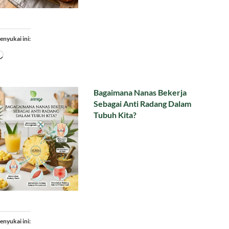
enyukai ini:
Memuat...
Bagaimana Nanas Bekerja
Sebagai Anti Radang Dalam
Tubuh Kita?
enyukai ini: