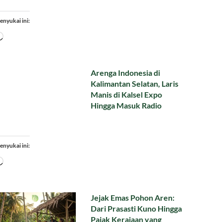
enyukai ini:
Memuat...
Arenga Indonesia di
Kalimantan Selatan, Laris
Manis di Kalsel Expo
Hingga Masuk Radio
enyukai ini:
Memuat...
Jejak Emas Pohon Aren:
Dari Prasasti Kuno Hingga
Pajak Kerajaan yang