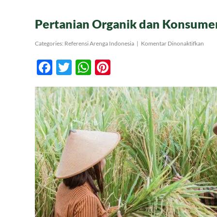
Pertanian Organik dan Konsum
pada
Categories:
Referensi Arenga Indonesia
|
Komentar Dinonaktifkan
Pert
Orga
Facebook
Twitter
WhatsApp
Pinterest
dan
Kon
Prem