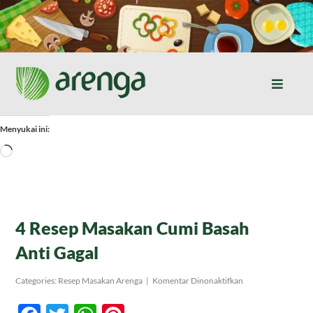
Skip
to
content
Toggle
Naviga
Home
Menyukai ini:
Memuat...
Resep Masakan
Jurnal
4 Resep Masakan Cumi Basah
Anti Gagal
Tentang Kami
pada
Categories:
Resep Masakan Arenga
|
Komentar Dinonaktifkan
4
Resep
Produk
Masakan