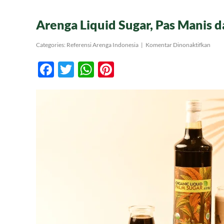
Arenga Liquid Sugar, Pas Manis d
pada
Categories:
Referensi Arenga Indonesia
|
Komentar Dinonaktifkan
Aren
Liqui
Facebook
Twitter
WhatsApp
Pinterest
Sugar
Pas
Mani
dan
Legit