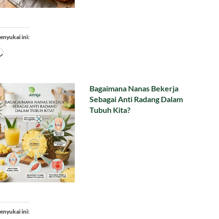
enyukai ini:
Memuat...
Bagaimana Nanas Bekerja
Sebagai Anti Radang Dalam
Tubuh Kita?
enyukai ini: