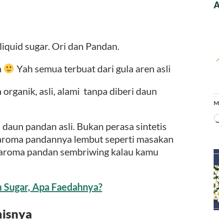
A
iquid sugar. Ori dan Pandan.
a
Yah semua terbuat dari gula aren asli
 organik, asli, alami tanpa diberi daun
M
daun pandan asli. Bukan perasa sintetis
aroma pandannya lembut seperti masakan
n aroma pandan sembriwing kalau kamu
 Sugar, Apa Faedahnya?
nisnya