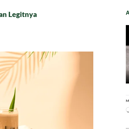
A
an Legitnya
ga
d
,
s
nya
M