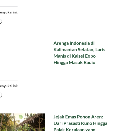
enyukai ini:
Memuat...
Arenga Indonesia di
Kalimantan Selatan, Laris
Manis di Kalsel Expo
Hingga Masuk Radio
enyukai ini:
Memuat...
Jejak Emas Pohon Aren:
Dari Prasasti Kuno Hingga
Pajak Kerajaan yang