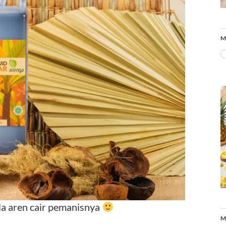
M
a aren cair pemanisnya
M