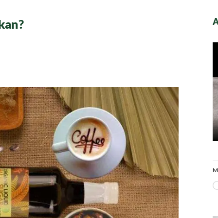
A
kan?
M