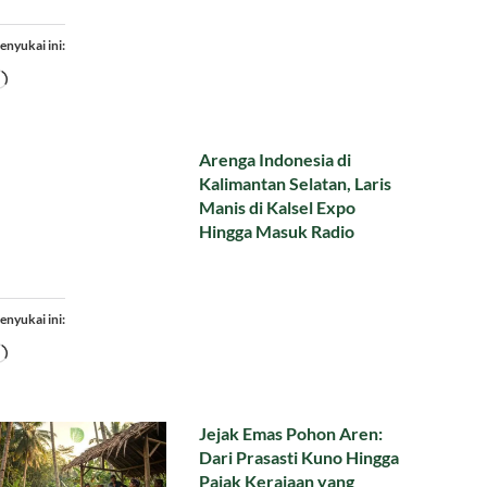
enyukai ini:
Memuat...
Arenga Indonesia di
Kalimantan Selatan, Laris
Manis di Kalsel Expo
Hingga Masuk Radio
enyukai ini:
Memuat...
Jejak Emas Pohon Aren:
Dari Prasasti Kuno Hingga
Pajak Kerajaan yang