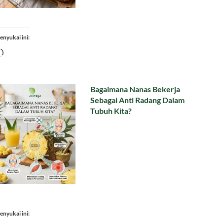
enyukai ini:
Memuat...
Bagaimana Nanas Bekerja
Sebagai Anti Radang Dalam
Tubuh Kita?
enyukai ini: