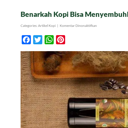
Benarkah Kopi Bisa Menyembuh
pada
Categories:
Artikel Kopi
|
Komentar Dinonaktifkan
Benarkah
Kopi
Facebook
Twitter
WhatsApp
Pinterest
Bisa
Menyembuhkan?