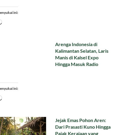
enyukai ini:
Memuat...
Arenga Indonesia di
Kalimantan Selatan, Laris
Manis di Kalsel Expo
Hingga Masuk Radio
enyukai ini:
Memuat...
Jejak Emas Pohon Aren:
Dari Prasasti Kuno Hingga
Pajak Kerajaan yang