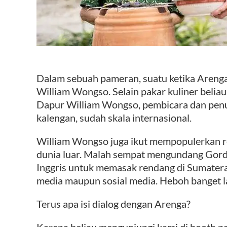
Dalam sebuah pameran, suatu ketika Areng
William Wongso. Selain pakar kuliner beliau 
Dapur William Wongso, pembicara dan penul
kalengan, sudah skala internasional.
William Wongso juga ikut mempopulerkan r
dunia luar. Malah sempat mengundang Gordo
Inggris untuk memasak rendang di Sumatera
media maupun sosial media. Heboh banget la
Terus apa isi dialog dengan Arenga?
Karena beliau mengunjungi kami di booth pam