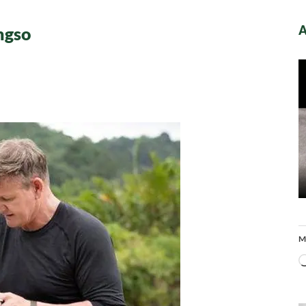
A
ngso
og
an
iam
gso
M