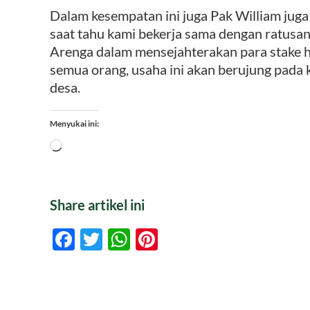
Dalam kesempatan ini juga Pak William ju
saat tahu kami bekerja sama dengan ratusan 
Arenga dalam mensejahterakan para stake ho
semua orang, usaha ini akan berujung pada
desa.
Menyukai ini:
Memuat...
Share artikel ini
Facebook
Twitter
WhatsApp
Pinterest