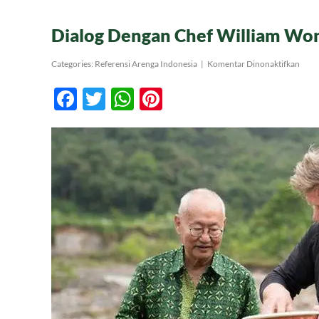
Dialog Dengan Chef William Wo
pada
Categories:
Referensi Arenga Indonesia
|
Komentar Dinonaktifkan
Dial
Deng
Facebook
Twitter
WhatsApp
Pinterest
Chef
Will
Won