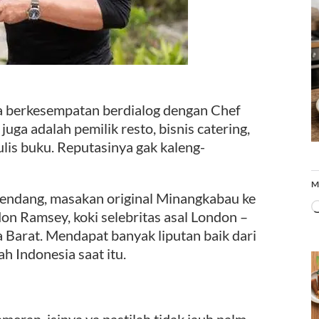
a berkesempatan berdialog dengan Chef
juga adalah pemilik resto, bisnis catering,
is buku. Reputasinya gak kaleng-
M
endang, masakan original Minangkabau ke
n Ramsey, koki selebritas asal London –
 Barat. Mendapat banyak liputan baik dari
h Indonesia saat itu.
eran, isinya ya pastilah tidak jauh palm