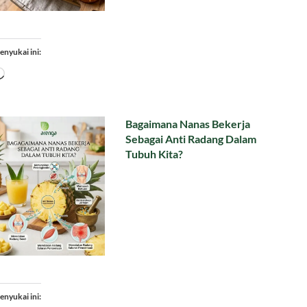
enyukai ini:
Memuat...
Bagaimana Nanas Bekerja
Sebagai Anti Radang Dalam
Tubuh Kita?
enyukai ini: