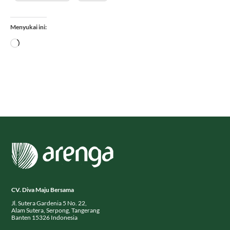
Menyukai ini:
Memuat...
CV. Diva Maju Bersama
Jl. Sutera Gardenia 5 No. 22,
Alam Sutera, Serpong, Tangerang
Banten 15326 Indonesia