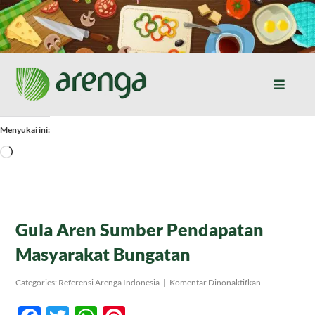
Skip
to
content
Toggle
Naviga
Home
Menyukai ini:
Memuat...
Resep Masakan
Jurnal
Gula Aren Sumber Pendapatan
Masyarakat Bungatan
Tentang Kami
pada
Categories:
Referensi Arenga Indonesia
|
Komentar Dinonaktifkan
Gula
Aren
Produk
Sumber