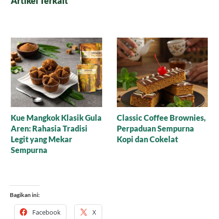
Artikel Terkait
Resep Nagasari Tape,
Mana yang Lebih Bagus
Peluang Bisnis
untuk Baking: Gula Aren
Menggiurkan!
Cair Organik atau Versi
Bubuk?
Bagikan ini:
Facebook
X