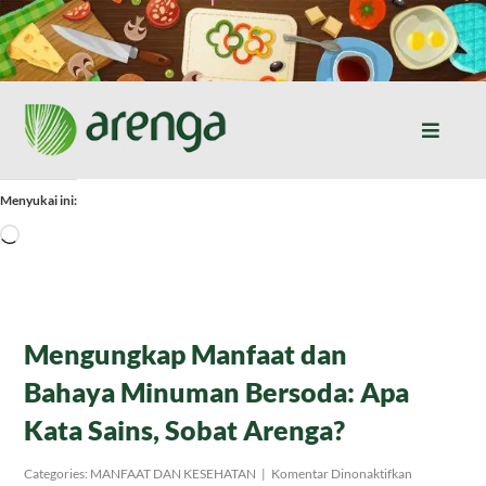
Skip
to
content
Toggle
Naviga
Home
Menyukai ini:
Memuat...
Resep Masakan
Jurnal
Mengungkap Manfaat dan
Bahaya Minuman Bersoda: Apa
Tentang Kami
Kata Sains, Sobat Arenga?
Produk
pada
Categories:
MANFAAT DAN KESEHATAN
|
Komentar Dinonaktifkan