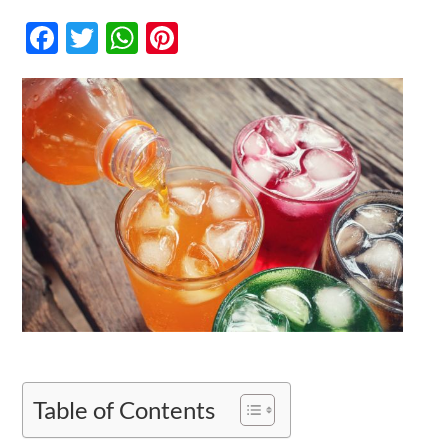
Mengungka
Manfaat
Facebook
Twitter
WhatsApp
Pinterest
dan
Bahaya
Kontak
Minuman
Bersoda:
Apa
Kata
Sains,
Sobat
Arenga?
Table of Contents