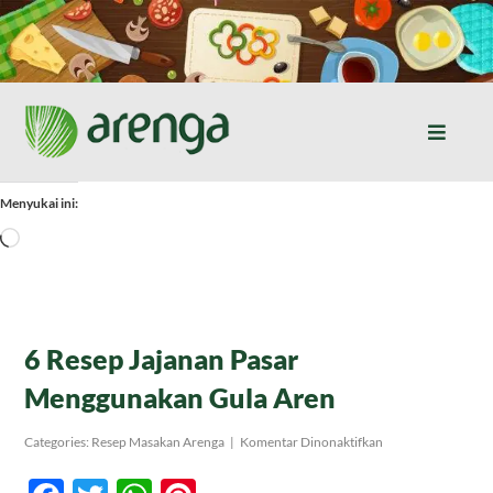
Skip
to
content
Toggle
Naviga
Home
Menyukai ini:
Memuat...
Resep Masakan
Jurnal
6 Resep Jajanan Pasar
Menggunakan Gula Aren
Tentang Kami
pada
Categories:
Resep Masakan Arenga
|
Komentar Dinonaktifkan
6
Resep
Produk
Jajanan