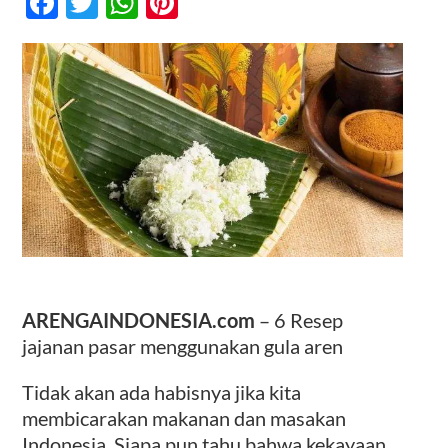
Facebook
Twitter
WhatsApp
Pinterest
Pasar
Menggunakan
Gula
Kontak
Aren
ARENGAINDONESIA.com
–
6 Resep
jajanan pasar menggunakan gula aren
Tidak akan ada habisnya jika kita
membicarakan makanan dan masakan
Indonesia. Siapa pun tahu bahwa kekayaan