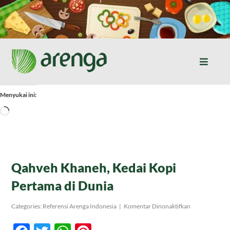
Skip
to
content
Toggle
Naviga
Home
Menyukai ini:
Memuat...
Resep Masakan
Jurnal
Qahveh Khaneh, Kedai Kopi
Pertama di Dunia
Tentang Kami
pada
Categories:
Referensi Arenga Indonesia
|
Komentar Dinonaktifkan
Qahveh
Khaneh,
Produk
Kedai