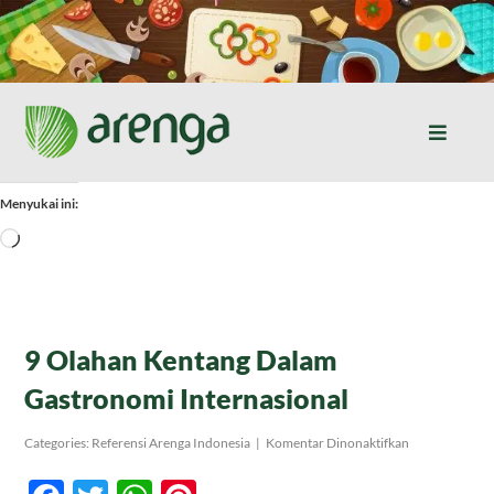
Skip
to
content
Toggle
Naviga
Home
Menyukai ini:
Memuat...
Resep Masakan
Jurnal
9 Olahan Kentang Dalam
Gastronomi Internasional
Tentang Kami
pada
Categories:
Referensi Arenga Indonesia
|
Komentar Dinonaktifkan
9
Olahan
Produk
Kentang