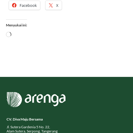
Facebook
X
Menyukai ini:
Memuat...
CV. Diva Maju Bersama
Jl. Sutera Gardenia 5 No. 22,
Alam Sutera, Serpong, Tangerang