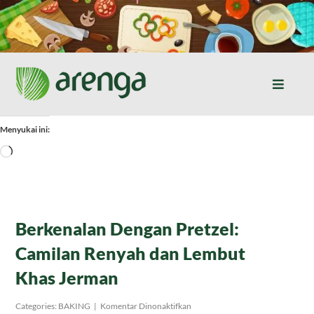
Skip
to
content
Toggle
Naviga
Home
Menyukai ini:
Memuat...
Resep Masakan
Jurnal
Berkenalan Dengan Pretzel:
Camilan Renyah dan Lembut
Tentang Kami
Khas Jerman
Produk
pada
Categories:
BAKING
|
Komentar Dinonaktifkan