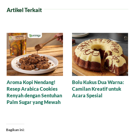
Artikel Terkait
Resep Palm Sugar Cake,
Chesnut Strudel dengan
Manisnya Indonesia
Sentuhan Karamel Gula
Dalam Setiap Gigitan
Arenga, Rahasia Dessert
Mewah Anti-Gagal!
Bagikan ini: