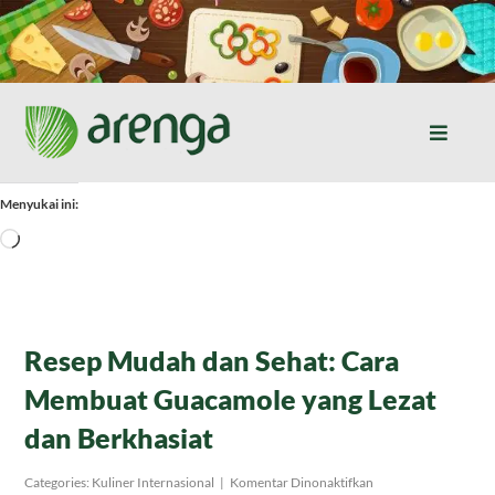
Skip
to
content
Toggle
Naviga
Home
Menyukai ini:
Memuat...
Resep Masakan
Jurnal
Resep Mudah dan Sehat: Cara
Membuat Guacamole yang Lezat
Tentang Kami
dan Berkhasiat
Produk
pada
Categories:
Kuliner Internasional
|
Komentar Dinonaktifkan