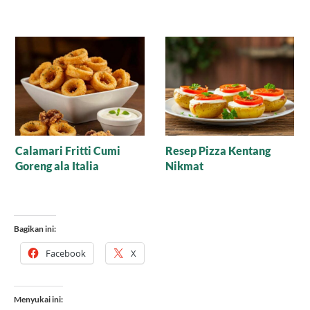
Mengenal Iskender
Resep Minestrone Soup
Kebab Hidangan Khas
Autentik, Rahasia Kuah
Turki
Tomat Gurih dan
Seimbang Ala Italia yang
Cocok di Lidah Indonesia
Bagikan ini:
Facebook
X