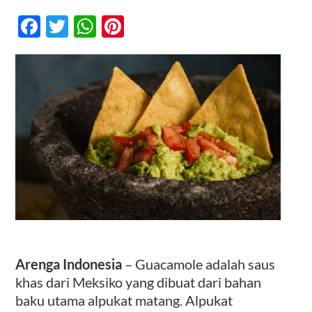
Resep
Mudah
Facebook
Twitter
WhatsApp
Pinterest
dan
Sehat:
Kontak
Cara
Membuat
Guacamole
yang
Lezat
dan
Berkhasiat
Arenga Indonesia
– Guacamole adalah saus
khas dari Meksiko yang dibuat dari bahan
baku utama alpukat matang. Alpukat