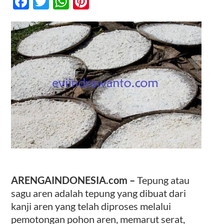
Facebook
Twitter
WhatsApp
Pinterest
–
Cara
Membuat
Kontak
dan
Manfaat
ARENGAINDONESIA.com –
Tepung atau
sagu aren adalah tepung yang dibuat dari
kanji aren yang telah diproses melalui
pemotongan pohon aren, memarut serat,