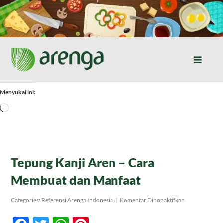
Skip
to
content
Toggle
Naviga
Home
Menyukai ini:
Memuat...
Resep Masakan
Jurnal
Tepung Kanji Aren – Cara
Membuat dan Manfaat
Tentang Kami
pada
Categories:
Referensi Arenga Indonesia
|
Komentar Dinonaktifkan
Tepung
Kanji
Produk
Aren