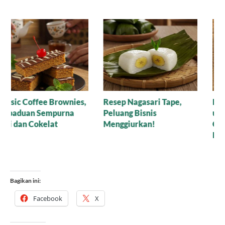
Resep Nagasari Tape,
Mana yang Lebih Bagus
Peluang Bisnis
untuk Baking: Gula Aren
Menggiurkan!
Cair Organik atau Versi
Bubuk?
Bagikan ini:
Facebook
X