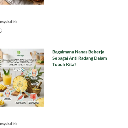
enyukai ini:
Memuat...
Bagaimana Nanas Bekerja
Sebagai Anti Radang Dalam
Tubuh Kita?
enyukai ini: