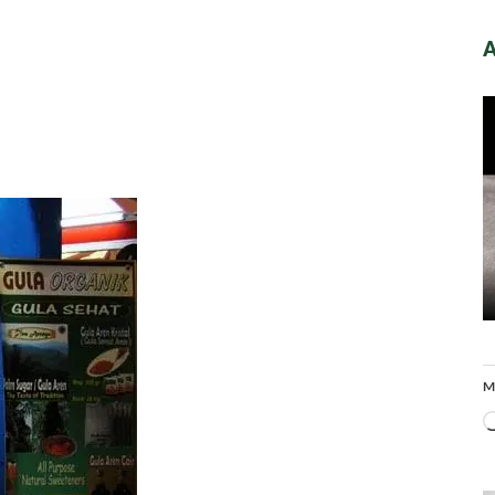
A
lanan
ah
ga
M