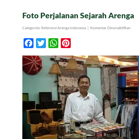
Foto Perjalanan Sejarah Arenga
pada
Categories:
Referensi Arenga Indonesia
|
Komentar Dinonaktifkan
Foto
Perja
Facebook
Twitter
WhatsApp
Pinterest
Sejar
Aren