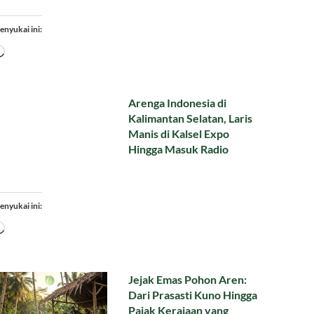
enyukai ini:
Memuat...
Arenga Indonesia di
Kalimantan Selatan, Laris
Manis di Kalsel Expo
Hingga Masuk Radio
enyukai ini:
Memuat...
Jejak Emas Pohon Aren:
Dari Prasasti Kuno Hingga
Pajak Kerajaan yang