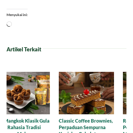
Menyukai ini:
Memuat...
Artikel Terkait
Resep Nagasari Tape,
Mana yang Lebih Bagus
Peluang Bisnis
untuk Baking: Gula Aren