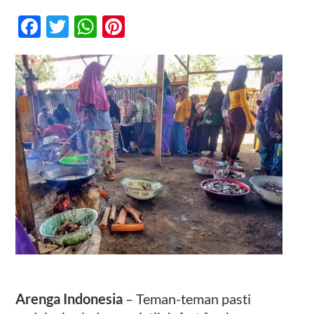
Yuk
Kenalan
Facebook
Twitter
WhatsApp
Pinterest
Dengan
Gerakan
Kontak
Slow
Food
–
Merayakan
Tradisi
Makan
di
Seluruh
Dunia
Arenga Indonesia
– Teman-teman pasti