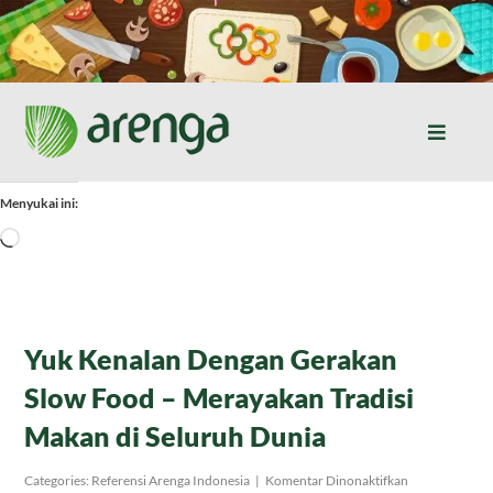
Skip
to
content
Toggle
Naviga
Home
Menyukai ini:
Memuat...
Resep Masakan
Jurnal
Yuk Kenalan Dengan Gerakan
Slow Food – Merayakan Tradisi
Tentang Kami
Makan di Seluruh Dunia
Produk
pada
Categories:
Referensi Arenga Indonesia
|
Komentar Dinonaktifkan