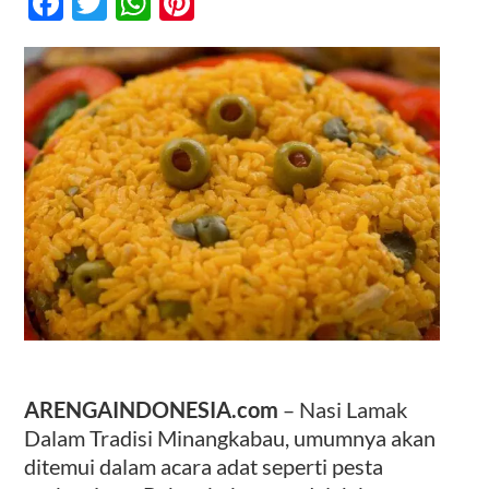
Facebook
Twitter
WhatsApp
Pinterest
Tradisi
Minangkabau
Kontak
ARENGAINDONESIA.com
–
Nasi Lamak
Dalam Tradisi Minangkabau, umumnya akan
ditemui dalam acara adat seperti pesta