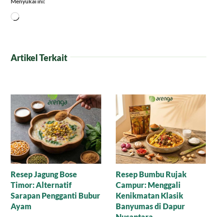
Menyukai ini:
Memuat...
Artikel Terkait
Manisnya Cokelat
Puding Tempe untuk
Cornflakes Gula Aren,
Anak yang Suka Pilih-
Mari Nikmati Camilan
Pilih Makanan
Sehat yang Mewah