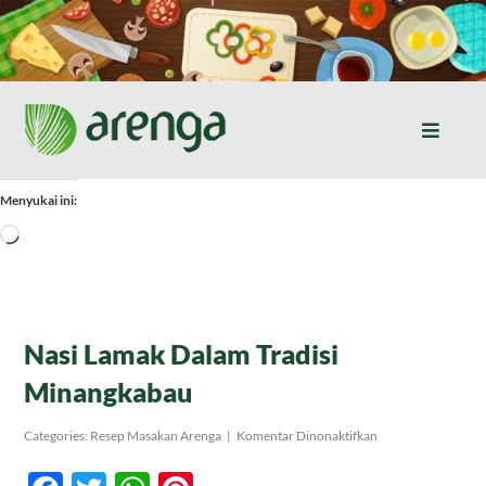
Skip
to
content
Toggle
Naviga
Home
Menyukai ini:
Memuat...
Resep Masakan
Jurnal
Nasi Lamak Dalam Tradisi
Minangkabau
Tentang Kami
pada
Categories:
Resep Masakan Arenga
|
Komentar Dinonaktifkan
Nasi
Lamak
Produk
Dalam