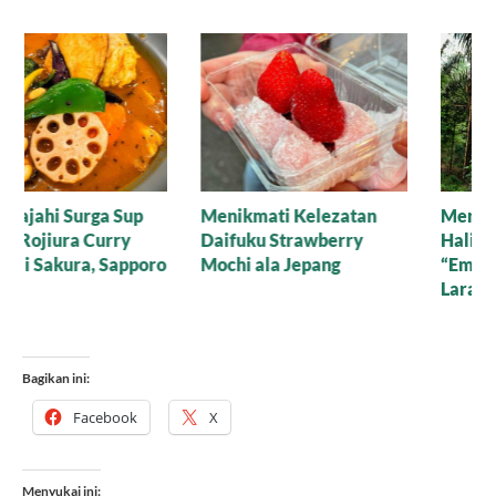
Menikmati Kelezatan
Menembus Kabut
Daifuku Strawberry
Halimun, Menemukan
Mochi ala Jepang
“Emas Hitam” di Hutan
Larangan
Bagikan ini:
Facebook
X