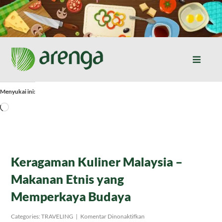
Skip
to
content
Toggle
Naviga
Home
Menyukai ini:
Memuat...
Resep Masakan
Jurnal
Keragaman Kuliner Malaysia –
Makanan Etnis yang
Tentang Kami
Memperkaya Budaya
Produk
pada
Categories:
TRAVELING
|
Komentar Dinonaktifkan